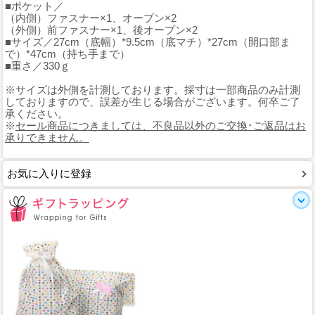
■ポケット／
（内側）ファスナー×1、オープン×2
（外側）前ファスナー×1、後オープン×2
■サイズ／27cm（底幅）*9.5cm（底マチ）*27cm（開口部ま
で）*47cm（持ち手まで）
■重さ／330ｇ
※サイズは外側を計測しております。採寸は一部商品のみ計測
しておりますので、誤差が生じる場合がございます。何卒ご了
承ください。
※
セール商品につきましては、不良品以外のご交換･ご返品はお
承りできません。
お気に入りに登録