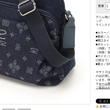
数量
デニム地
ッグ
ラインス
■カラー／
■素材／
■開口タ
■ポケット
（内側）フ
（外側）前
■サイズ／2
口部まで）
■重さ／33
※サイズ
のみ計測
います。
※
セール
ご返品は