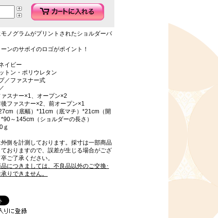
にモノグラムがプリントされたショルダーバ
トーンのサボイのロゴがポイント！
ネイビー
コットン・ポリウレタン
イプ／ファスナー式
／
ァスナー×1、オープン×2
後ファスナー×2、前オープン×1
7cm（底幅）*11cm（底マチ）*21cm（開
*90～145cm（ショルダーの長さ）
0ｇ
は外側を計測しております。採寸は一部商品
しておりますので、誤差が生じる場合がござ
何卒ご了承ください。
商品につきましては、不良品以外のご交換･
お承りできません。