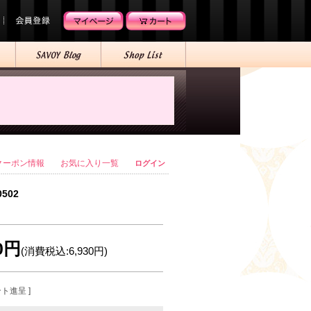
クーポン情報
お気に入り一覧
ログイン
0502
00円
(消費税込:6,930円)
ント進呈 ]