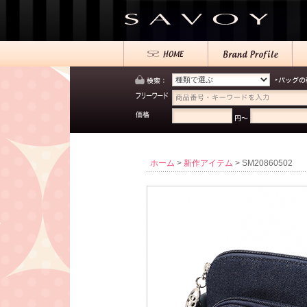
ホーム
>
新作アイテム
> SM20860502