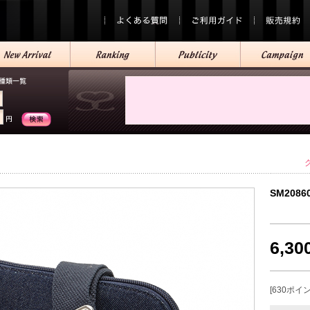
SM2086
6,3
[630ポイ