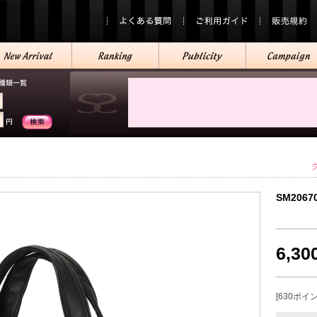
SM2067
6,3
[630ポイ