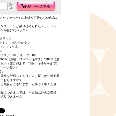
のアルファベットの刺繍が可愛らしい印象の
す。
インストーンが散りばめられたデザイン☆
ンが新鮮なバッグ♪
ブラック
コットン・ポリウレタン
プ／フック式
／
ァスナー×1、オープン×2
6cm（底幅）*13cm（底マチ）*38cm（最
23cm（開口部まで）*38cm（持ち手まで）
（持ち手の長さ）
0g
は外側を計測しております。採寸は一部商品
しておりますので、
じる場合がございます。何卒ご了承くださ
商品につきましては、不良品以外のご交換･
お承りできません。