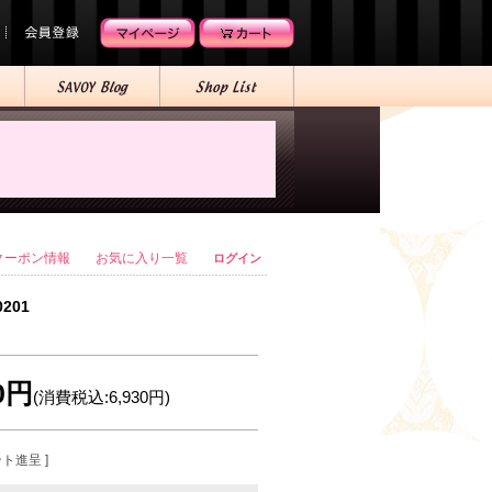
クーポン情報
お気に入り一覧
ログイン
0201
00円
(消費税込:6,930円)
ント進呈 ]