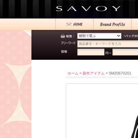
ホーム
>
新作アイテム
> SM20670201