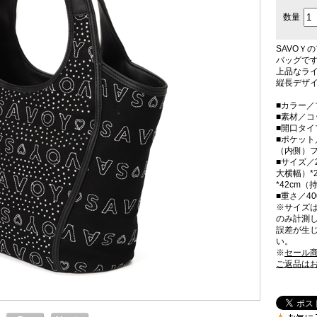
数量
SAVOＹ
バッグで
上品なラ
縦長デザイ
■カラー／
■素材／
■開口タイ
■ポケット
（内側）フ
■サイズ／2
大横幅）*
*42cm
■重さ／40
※サイズ
のみ計測
誤差が生
い。
※
セール
ご返品は