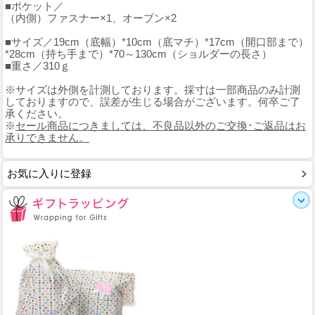
■ポケット／
（内側）ファスナー×1、オープン×2
■サイズ／19cm（底幅）*10cm（底マチ）*17cm（開口部まで）
*28cm（持ち手まで）*70～130cm（ショルダーの長さ）
■重さ／310ｇ
※サイズは外側を計測しております。採寸は一部商品のみ計測
しておりますので、誤差が生じる場合がございます。何卒ご了
承ください。
※
セール商品につきましては、不良品以外のご交換･ご返品はお
承りできません。
お気に入りに登録