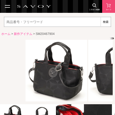
検索
ホーム
>
新作アイテム
> SM20467904