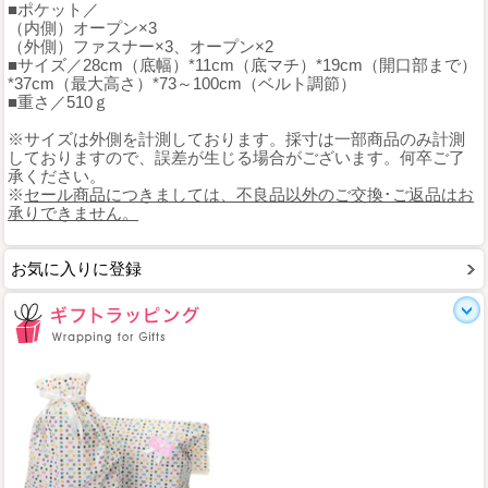
■ポケット／
（内側）オープン×3
（外側）ファスナー×3、オープン×2
■サイズ／28cm（底幅）*11cm（底マチ）*19cm（開口部まで）
*37cm（最大高さ）*73～100cm（ベルト調節）
■重さ／510ｇ
※サイズは外側を計測しております。採寸は一部商品のみ計測
しておりますので、誤差が生じる場合がございます。何卒ご了
承ください。
※
セール商品につきましては、不良品以外のご交換･ご返品はお
承りできません。
お気に入りに登録