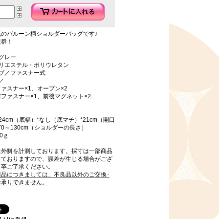
気のバルーン柄ショルダーバッグです♪
抜群！
グレー
ポリエステル・ポリウレタン
イプ／ファスナー式
／
ァスナー×1、オープン×2
ファスナー×1、前後マグネット×2
24cm（底幅）*なし（底マチ）*21cm（開口
70～130cm（ショルダーの長さ）
0ｇ
は外側を計測しております。採寸は一部商品
しておりますので、誤差が生じる場合がござ
何卒ご了承ください。
商品につきましては、不良品以外のご交換･
お承りできません。