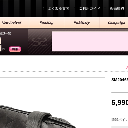
SM2046
5,9
[599ポイ