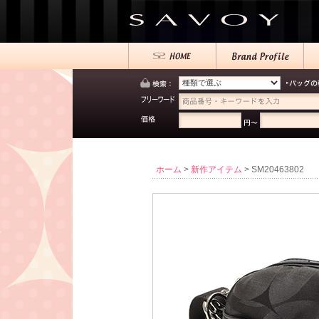
ホーム
>
新作アイテム
> SM20463802