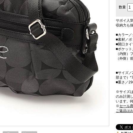
数量
サボイ人
収納力も
■カラー／
■素材／
■開口タ
■ポケット
（内側）フ
（外側）前
■サイズ／
部まで）*
■重さ／29
※サイズ
のみ計測
います。
※
セール
ご返品は