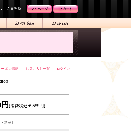
クーポン情報
お気に入り一覧
ログイン
3802
90円
(消費税込:6,589円)
ント進呈 ]