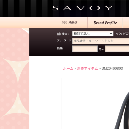
ホーム
>
新作アイテム
> SM20460803