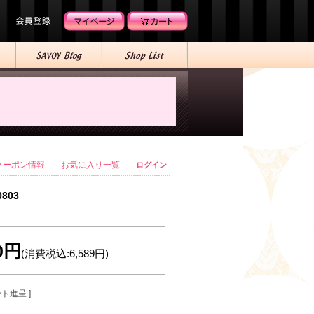
クーポン情報
お気に入り一覧
ログイン
0803
90円
(消費税込:6,589円)
ント進呈 ]