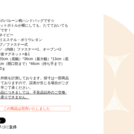
番のバルーン柄ハンドバッグです☆
のペットボトルが横にしても、たてておいても
ズです！
ネイビー
ポリエステル・ポリウレタン
イプ／ファスナー式
／（内側）ファスナー×1、オープン×2
後マグネット×各1
0cm（底幅）*36cm（最大幅）*13cm（底
5cm（開口部まで）*46cm（持ち手まで）
0ｇ
は外側を計測しております。採寸は一部商品
しておりますので、誤差が生じる場合がござ
何卒ご了承ください。
商品につきましては、不良品以外のご交換･
お承りできません。
この商品は完売いたしました