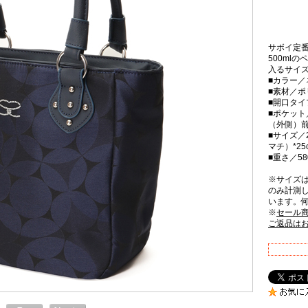
サボイ定
500ml
入るサイ
■カラー／
■素材／
■開口タ
■ポケット
（外側）前
■サイズ／2
マチ）*2
■重さ／58
※サイズ
のみ計測
います。
※
セール
ご返品は