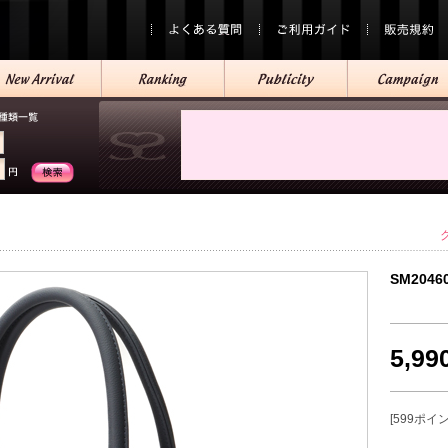
SM2046
5,9
[599ポイ