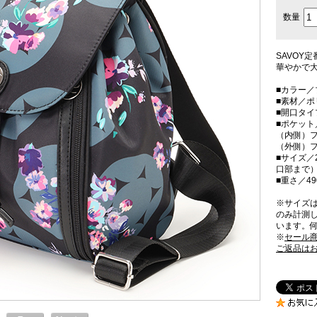
数量
SAVOY
華やかで
■カラー／
■素材／
■開口タイ
■ポケット
（内側）フ
（外側）フ
■サイズ／2
口部まで）
■重さ／49
※サイズ
のみ計測
います。
※
セール
ご返品は