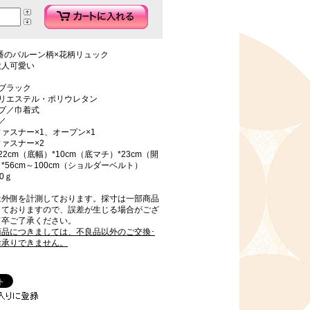
定番のバルーン柄×花柄リュック
大人可愛い
ブラック
ポリエステル・ポリウレタン
プ／巾着式
／
ァスナー×1、オープン×1
ァスナー×2
2cm（底幅）*10cm（底マチ）*23cm（開
*56cm～100cm（ショルダーベルト）
0ｇ
は外側を計測しております。採寸は一部商品
しておりますので、誤差が生じる場合がござ
何卒ご了承ください。
商品につきましては、不良品以外のご交換･
お承りできません。