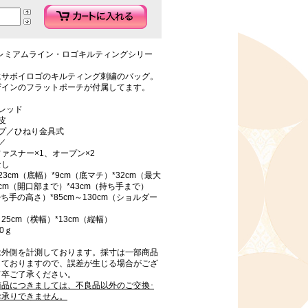
プレミアムライン・ロゴキルティングシリー
にサボイロゴのキルティング刺繍のバッグ。
ザインのフラットポーチが付属してます。
レッド
皮
イプ／ひねり金具式
／
ァスナー×1、オープン×2
なし
23cm（底幅）*9cm（底マチ）*32cm（最大
0cm（開口部まで）*43cm（持ち手まで）
持ち手の高さ）*85cm～130cm（ショルダー
25cm（横幅）*13cm（縦幅）
0ｇ
は外側を計測しております。採寸は一部商品
しておりますので、誤差が生じる場合がござ
何卒ご了承ください。
商品につきましては、不良品以外のご交換･
お承りできません。