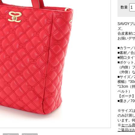
数量
SAVOY
ズ。
合皮素材
お揃いデ
■カラー／
■素材／合
■開口タ
■ポケット
（内側）フ
（外側）
■サイズ／
横幅）*3
*13cm（
ベルト）
【ポーチ】
■重さ／70
※サイズ
のみ計測
います。
※
セール
ご返品は