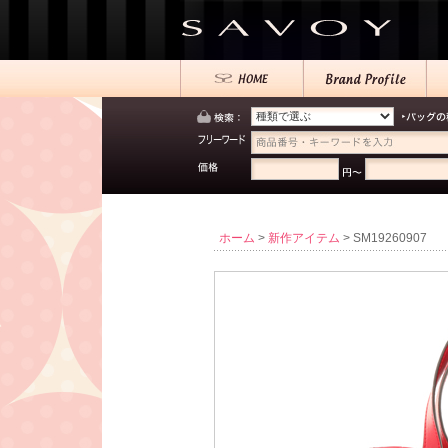
ホーム
>
新作アイテム
> SM19260907