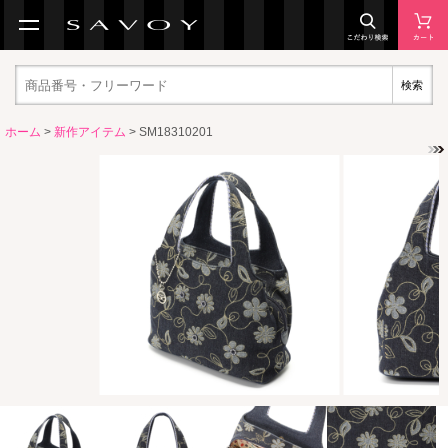
検索
ホーム
>
新作アイテム
> SM18310201