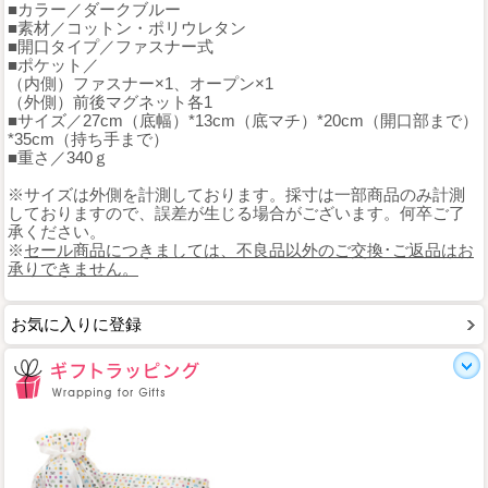
■カラー／ダークブルー
■素材／コットン・ポリウレタン
■開口タイプ／ファスナー式
■ポケット／
（内側）ファスナー×1、オープン×1
（外側）前後マグネット各1
■サイズ／27cm（底幅）*13cm（底マチ）*20cm（開口部まで）
*35cm（持ち手まで）
■重さ／340ｇ
※サイズは外側を計測しております。採寸は一部商品のみ計測
しておりますので、誤差が生じる場合がございます。何卒ご了
承ください。
※
セール商品につきましては、不良品以外のご交換･ご返品はお
承りできません。
お気に入りに登録