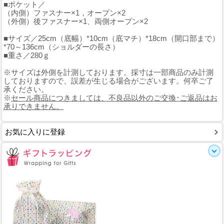
■ポケット／
（内側）ファスナー×1，オープン×2
（外側）後ファスナー×1、両側オープン×2
■サイズ／25cm（底幅）*10cm（底マチ）*18cm（開口部まで）
*70～136cm（ショルダーの長さ）
■重さ／280ｇ
※サイズは外側を計測しております。採寸は一部商品のみ計測
しておりますので、誤差が生じる場合がございます。何卒ご了
承ください。
※
セール商品につきましては、不良品以外のご交換･ご返品はお
承りできません。
お気に入りに登録