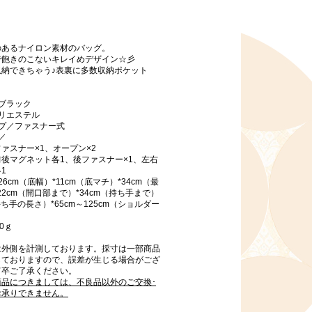
のあるナイロン素材のバッグ。
で飽きのこないキレイめデザイン☆彡
収納できちゃう♪表裏に多数収納ポケット
ブラック
リエステル
イプ／ファスナー式
／
ァスナー×1、オープン×2
後マグネット各1、後ファスナー×1、左右
1
6cm（底幅）*11cm（底マチ）*34cm（最
22cm（開口部まで）*34cm（持ち手まで）
持ち手の長さ）*65cm～125cm（ショルダー
0ｇ
は外側を計測しております。採寸は一部商品
しておりますので、誤差が生じる場合がござ
何卒ご了承ください。
商品につきましては、不良品以外のご交換･
お承りできません。