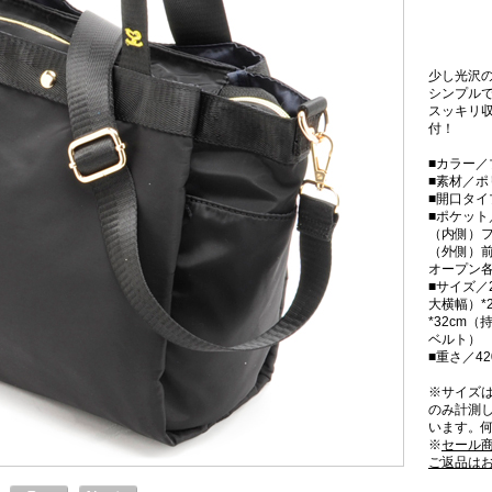
少し光沢
シンプル
スッキリ
付！
■カラー／
■素材／ポ
■開口タ
■ポケット
（内側）フ
（外側）前
オープン各
■サイズ／2
大横幅）*
*32cm（
ベルト）
■重さ／42
※サイズ
のみ計測
います。
※
セール
ご返品は