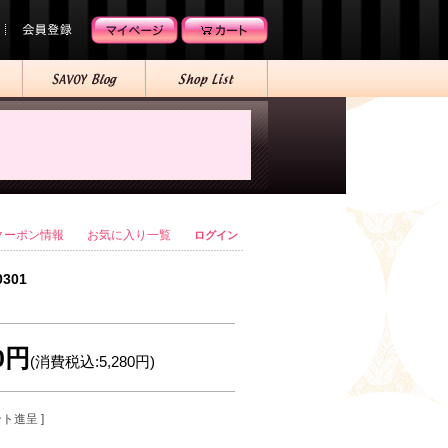
クーポン情報
お気に入り一覧
ログイン
0301
00円
(消費税込:5,280円)
ント進呈 ]