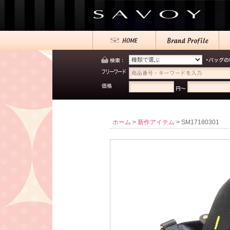
ホーム
>
新作アイテム
> SM17180301