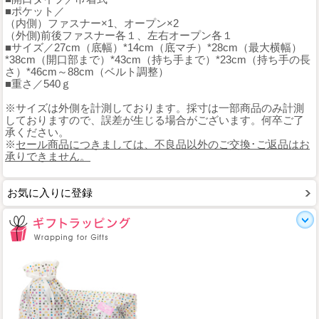
■ポケット／
（内側）ファスナー×1、オープン×2
（外側)前後ファスナー各１、左右オープン各１
■サイズ／27cm（底幅）*14cm（底マチ）*28cm（最大横幅）
*38cm（開口部まで）*43cm（持ち手まで）*23cm（持ち手の長
さ）*46cm～88cm（ベルト調整）
■重さ／540ｇ
※サイズは外側を計測しております。採寸は一部商品のみ計測
しておりますので、誤差が生じる場合がございます。何卒ご了
承ください。
※
セール商品につきましては、不良品以外のご交換･ご返品はお
承りできません。
お気に入りに登録