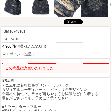
SM16743101
SM16743101
4,900円
(消費税込:5,390円)
[490ポイント進呈 ]
この商品は完売いたしました
商品説明
デニム地に花模様をプリントしたバッグ。
カジュアルコーディネートにピッタリのデザイン☆
※素材の特性上、ラメが落ちやすくお洋服などに付着する
場合がございます。予めご了承ください。
■カラー／ダークブルー
■素材／コットン・ポリウレタン