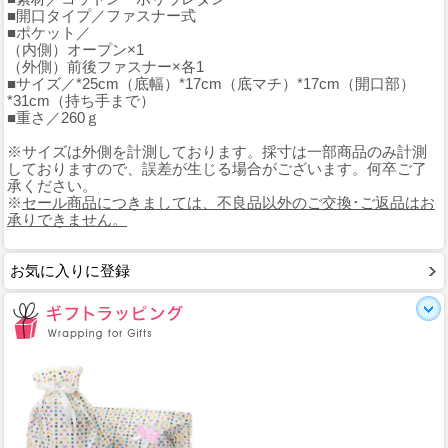
■開口タイプ／ファスナー式
■ポケット／
（内側）オープン×1
（外側）前後ファスナー×各1
■サイズ／*25cm（底幅）*17cm（底マチ）*17cm（開口部）
*31cm（持ち手まで）
■重さ／260ｇ
※サイズは外側を計測しております。採寸は一部商品のみ計測
しておりますので、誤差が生じる場合がございます。何卒ご了
承ください。
※
セール商品につきましては、不良品以外のご交換･ご返品はお
承りできません。
お気に入りに登録