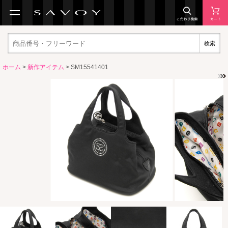
検索
ホーム
>
新作アイテム
> SM15541401