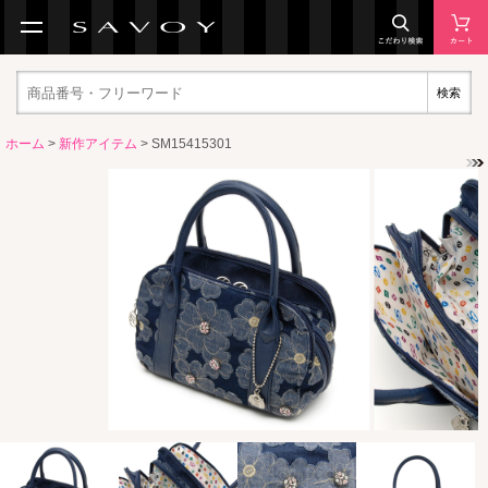
検索
ホーム
>
新作アイテム
> SM15415301