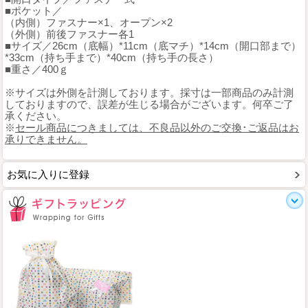
■ポケット／
（内側）ファスナー×1、オープン×2
（外側）前後ファスナー各1
■サイズ／26cm（底幅）*11cm（底マチ）*14cm（開口部まで）
*33cm（持ち手まで）*40cm（持ち手の長さ）
■重さ／400ｇ
※サイズは外側を計測しております。採寸は一部商品のみ計測
しておりますので、誤差が生じる場合がございます。何卒ご了
承ください。
※
セール商品につきましては、不良品以外のご交換･ご返品はお
承りできません。
お気に入りに登録