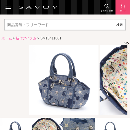
検索
ホーム
>
新作アイテム
> SM15411801