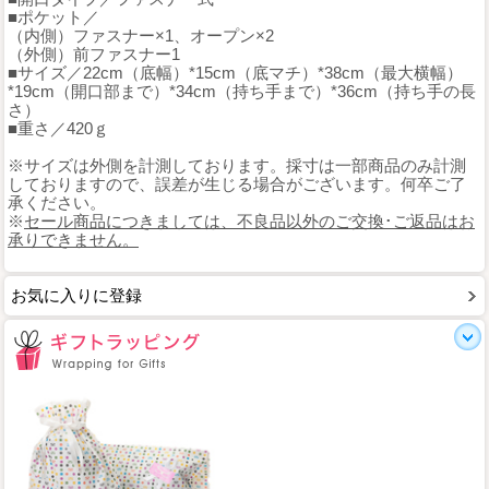
■ポケット／
（内側）ファスナー×1、オープン×2
（外側）前ファスナー1
■サイズ／22cm（底幅）*15cm（底マチ）*38cm（最大横幅）
*19cm（開口部まで）*34cm（持ち手まで）*36cm（持ち手の長
さ）
■重さ／420ｇ
※サイズは外側を計測しております。採寸は一部商品のみ計測
しておりますので、誤差が生じる場合がございます。何卒ご了
承ください。
※
セール商品につきましては、不良品以外のご交換･ご返品はお
承りできません。
お気に入りに登録