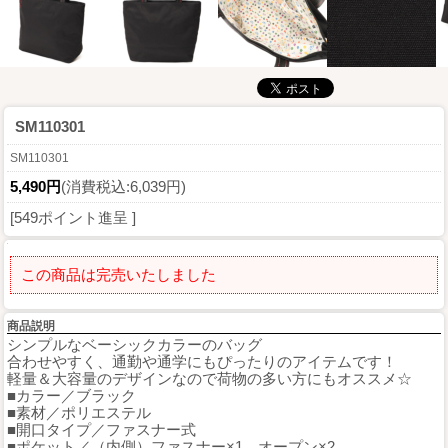
SM110301
SM110301
5,490円
(消費税込:6,039円)
[549ポイント進呈 ]
この商品は完売いたしました
商品説明
シンプルなベーシックカラーのバッグ
合わせやすく、通勤や通学にもぴったりのアイテムです！
軽量＆大容量のデザインなので荷物の多い方にもオススメ☆
■カラー／ブラック
■素材／ポリエステル
■開口タイプ／ファスナー式
■ポケット／（内側）ファスナー×1、オープン×2