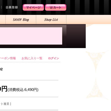
クーポン情報
お気に入り一覧
ログイン
02
00円
(消費税込:6,490円)
ント進呈 ]