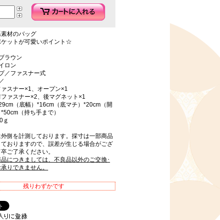
系素材のバッグ
ポケットが可愛いポイント☆
ブラウン
イロン
イプ／ファスナー式
／
ァスナー×1、オープン×1
ファスナー×2、後マグネット×1
9cm（底幅）*16cm（底マチ）*20cm（開
*50cm（持ち手まで）
0ｇ
は外側を計測しております。採寸は一部商品
しておりますので、誤差が生じる場合がござ
何卒ご了承ください。
商品につきましては、不良品以外のご交換･
お承りできません。
残りわずかです