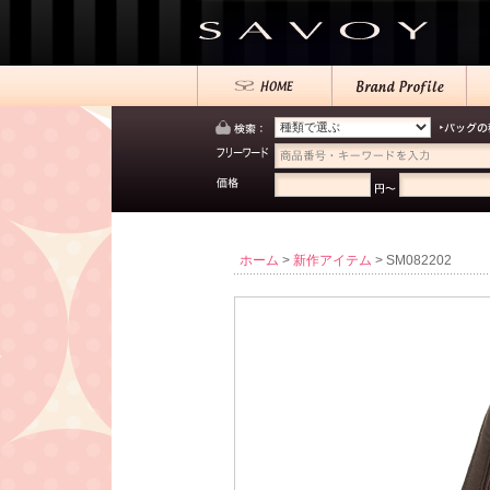
ホーム
>
新作アイテム
> SM082202