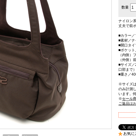
数量
ナイロン
丈夫で前
■カラー／
■素材／ナ
■開口タ
■ポケット
（内側）フ
（外側）前
■サイズ／2
口部まで）
■重さ／40
※サイズ
のみ計測
います。
※
セール
ご返品は