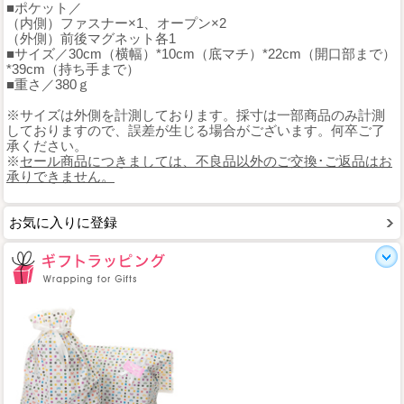
■ポケット／
（内側）ファスナー×1、オープン×2
（外側）前後マグネット各1
■サイズ／30cm（横幅）*10cm（底マチ）*22cm（開口部まで）
*39cm（持ち手まで）
■重さ／380ｇ
※サイズは外側を計測しております。採寸は一部商品のみ計測
しておりますので、誤差が生じる場合がございます。何卒ご了
承ください。
※
セール商品につきましては、不良品以外のご交換･ご返品はお
承りできません。
お気に入りに登録