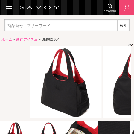
検索
ホーム
>
新作アイテム
> SM082104