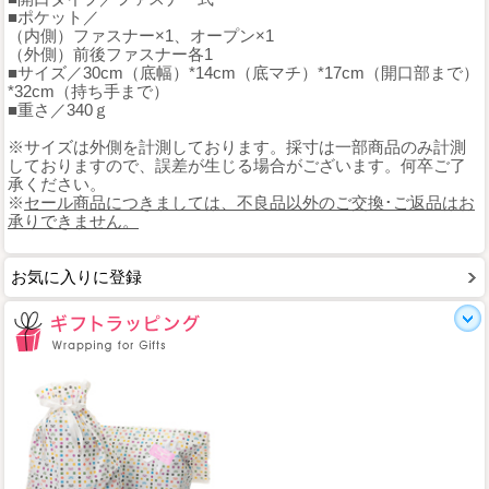
■ポケット／
（内側）ファスナー×1、オープン×1
（外側）前後ファスナー各1
■サイズ／30cm（底幅）*14cm（底マチ）*17cm（開口部まで）
*32cm（持ち手まで）
■重さ／340ｇ
※サイズは外側を計測しております。採寸は一部商品のみ計測
しておりますので、誤差が生じる場合がございます。何卒ご了
承ください。
※
セール商品につきましては、不良品以外のご交換･ご返品はお
承りできません。
お気に入りに登録