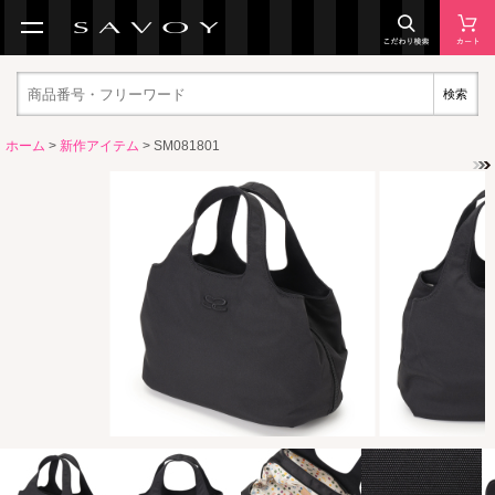
検索
ホーム
>
新作アイテム
> SM081801