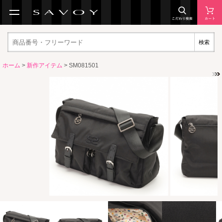
検索
ホーム
>
新作アイテム
> SM081501