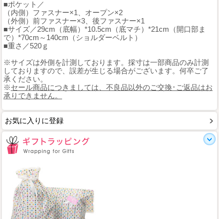
■ポケット／
（内側）ファスナー×1、オープン×2
（外側）前ファスナー×3、後ファスナー×1
■サイズ／29cm（底幅）*10.5cm（底マチ）*21cm（開口部ま
で）*70cm～140cm（ショルダーベルト）
■重さ／520ｇ
※サイズは外側を計測しております。採寸は一部商品のみ計測
しておりますので、誤差が生じる場合がございます。何卒ご了
承ください。
※
セール商品につきましては、不良品以外のご交換･ご返品はお
承りできません。
お気に入りに登録