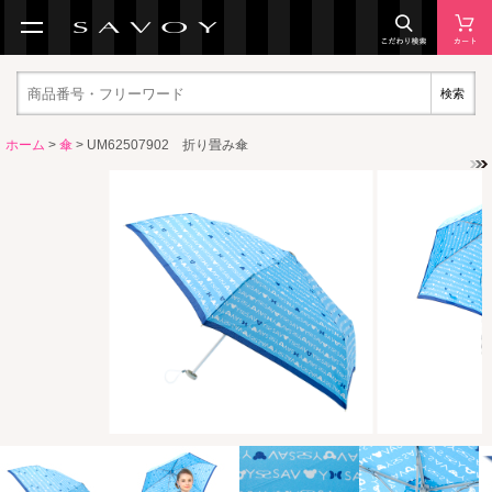
検索
ホーム
>
傘
> UM62507902 折り畳み傘