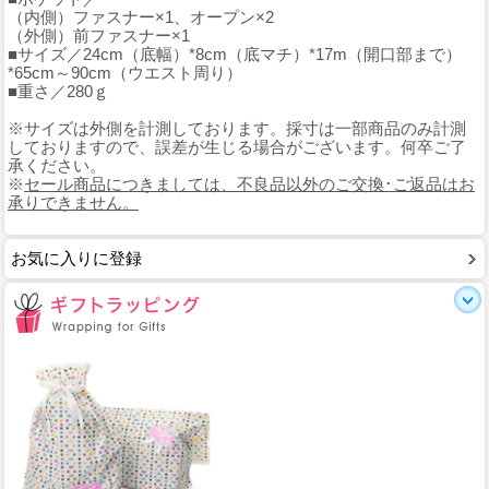
（内側）ファスナー×1、オープン×2
（外側）前ファスナー×1
■サイズ／24cm（底幅）*8cm（底マチ）*17m（開口部まで）
*65cm～90cm（ウエスト周り）
■重さ／280ｇ
※サイズは外側を計測しております。採寸は一部商品のみ計測
しておりますので、誤差が生じる場合がございます。何卒ご了
承ください。
※
セール商品につきましては、不良品以外のご交換･ご返品はお
承りできません。
お気に入りに登録