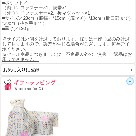
■ポケット／
（内側）ファスナー×1、携帯×1
（外側）前ファスナー×2、後マグネット×1
■サイズ／23cm（底幅）*15cm（底マチ）*13cm（開口部まで）
*29cm（持ち手まで）
■重さ／180ｇ
※サイズは外側を計測しております。採寸は一部商品のみ計測
しておりますので、誤差が生じる場合がございます。何卒ご了
承ください。
※
セール商品につきましては、不良品以外のご交換･ご返品はお
承りできません。
お気に入りに登録