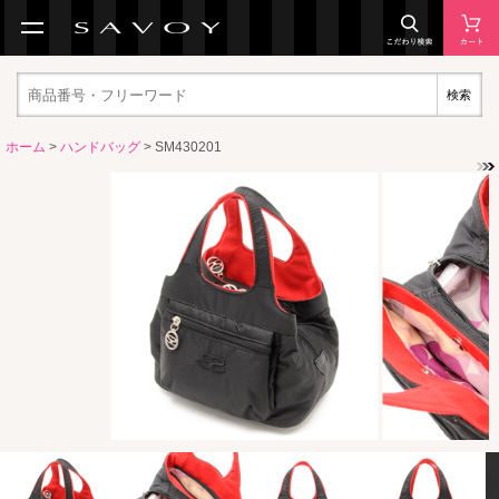
検索
ホーム
>
ハンドバッグ
> SM430201