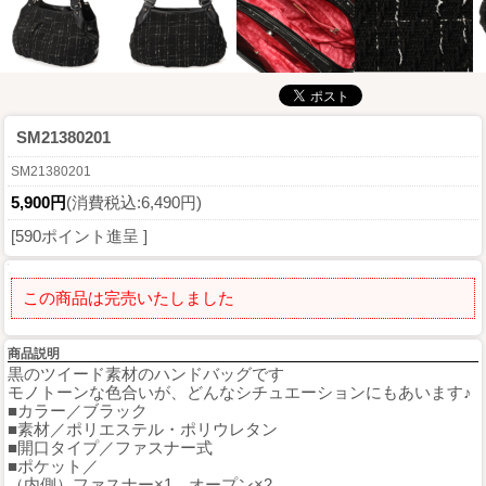
SM21380201
SM21380201
5,900円
(消費税込:6,490円)
[590ポイント進呈 ]
この商品は完売いたしました
商品説明
黒のツイード素材のハンドバッグです
モノトーンな色合いが、どんなシチュエーションにもあいます♪
■カラー／ブラック
■素材／ポリエステル・ポリウレタン
■開口タイプ／ファスナー式
■ポケット／
（内側）ファスナー×1、オープン×2