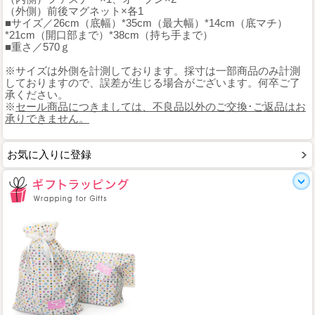
（外側）前後マグネット×各1
■サイズ／26cm（底幅）*35cm（最大幅）*14cm（底マチ）
*21cm（開口部まで）*38cm（持ち手まで）
■重さ／570ｇ
※サイズは外側を計測しております。採寸は一部商品のみ計測
しておりますので、誤差が生じる場合がございます。何卒ご了
承ください。
※
セール商品につきましては、不良品以外のご交換･ご返品はお
承りできません。
お気に入りに登録