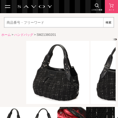
検索
ホーム
>
ハンドバッグ
> SM21380201