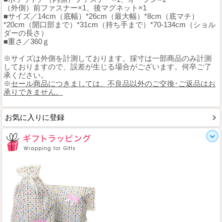
（外側）前ファスナー×1、後マグネット×1
■サイズ／14cm（底幅）*26cm（最大幅）*8cm（底マチ）
*20cm（開口部まで）*31cm（持ち手まで）*70-134cm（ショル
ダーの長さ）
■重さ／360ｇ
※サイズは外側を計測しております。採寸は一部商品のみ計測
しておりますので、誤差が生じる場合がございます。何卒ご了
承ください。
※
セール商品につきましては、不良品以外のご交換･ご返品はお
承りできません。
お気に入りに登録