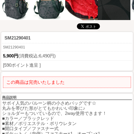
SM21290401
SM21290401
5,900円
(消費税込:6,490円)
[590ポイント進呈 ]
この商品は完売いたしました
商品説明
サボイ人気のバルーン柄の小さめバッグです☆
丸みを帯びた形がとてもかわいい印象に♪
ショルダーもついているので、2way使用できます！
■カラー／ブラックレッド
■素材／ポリエステル・ポリウレタン
■開口タイプ／ファスナー式
■ポケット／（内側）ファスナー×1、オープン×1