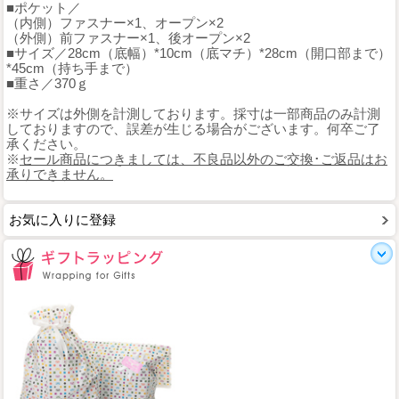
■ポケット／
（内側）ファスナー×1、オープン×2
（外側）前ファスナー×1、後オープン×2
■サイズ／28cm（底幅）*10cm（底マチ）*28cm（開口部まで）
*45cm（持ち手まで）
■重さ／370ｇ
※サイズは外側を計測しております。採寸は一部商品のみ計測
しておりますので、誤差が生じる場合がございます。何卒ご了
承ください。
※
セール商品につきましては、不良品以外のご交換･ご返品はお
承りできません。
お気に入りに登録