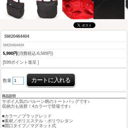
SM20464404
SM20464404
5,990円
(消費税込:6,589円)
[599ポイント進呈 ]
数量
商品説明
サボイ人気のバルーン柄のトートバッグです♪
収納力も抜群！4カラーで登場です♪
■カラー／ブラックレッド
■素材／ポリエステル・ポリウレタン
■開口タイプ／マグネット式