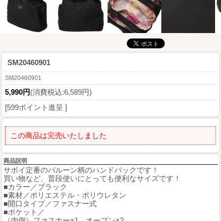
SM20460901
SM20460901
5,990円
(消費税込:6,589円)
[599ポイント進呈 ]
この商品は完売いたしました
商品説明
サボイ定番のバルーン柄のハンドバックです！
買い物など、普段使いにとっても便利なサイズです！
■カラー／ブラック
■素材／ポリエステル・ポリウレタン
■開口タイプ／ファスナー式
■ポケット／
（内側）ファスナー×1、オープン×2