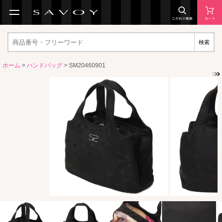
検索
ホーム
>
ハンドバッグ
> SM20460901