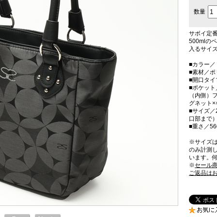
数量
サボイ定
500ml
入るサイ
■カラー／
■素材／
■開口タ
■ポケット
（内側）フ
グネット×
■サイズ／2
口部まで）
■重さ／56
※サイズ
のみ計測
います。
※
セール
ご返品は