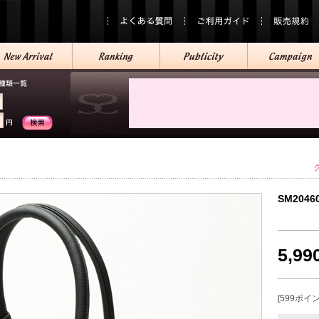
SM2046
5,9
[599ポイ