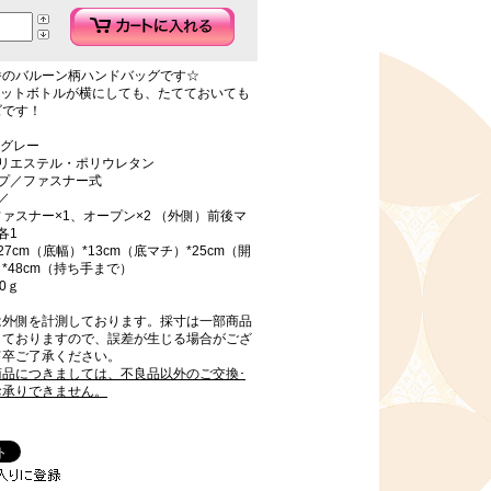
番のバルーン柄ハンドバッグです☆
のペットボトルが横にしても、たてておいても
ズです！
 グレー
ポリエステル・ポリウレタン
イプ／ファスナー式
／
ァスナー×1、オープン×2 （外側）前後マ
各1
7cm（底幅）*13cm（底マチ）*25cm（開
*48cm（持ち手まで）
0ｇ
は外側を計測しております。採寸は一部商品
しておりますので、誤差が生じる場合がござ
何卒ご了承ください。
商品につきましては、不良品以外のご交換･
お承りできません。