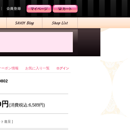
クーポン情報
お気に入り一覧
ログイン
0802
90円
(消費税込:6,589円)
ント進呈 ]