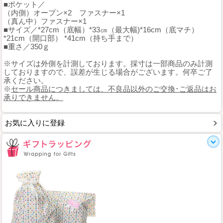
■ポケット／
（内側）オープン×2 ファスナー×1
（真ん中）ファスナー×1
■サイズ／*27cm（底幅）*33㎝（最大幅)*16cm（底マチ）
*21cm（開口部） *41cm（持ち手まで）
■重さ／350ｇ
※サイズは外側を計測しております。採寸は一部商品のみ計測
しておりますので、誤差が生じる場合がございます。何卒ご了
承ください。
※
セール商品につきましては、不良品以外のご交換･ご返品はお
承りできません。
お気に入りに登録