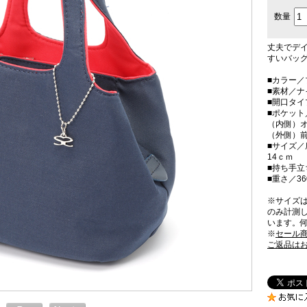
数量
丈夫でデ
すいバッ
■カラー／
■素材／ナ
■開口タ
■ポケット
（内側）オ
（外側）
■サイズ／
14ｃｍ
■持ち手立
■重さ／36
※サイズ
のみ計測
います。
※
セール
ご返品は