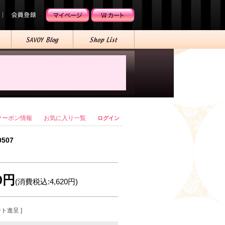
クーポン情報
お気に入り一覧
ログイン
0507
00円
(消費税込:4,620円)
ント進呈 ]