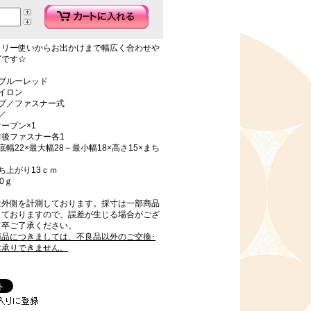
イリー使いからお出かけまで幅広く合わせや
グです☆
ブルーレッド
イロン
イプ／ファスナー式
／
ープン×1
前後ファスナー各1
底幅22×最大幅28～最小幅18×高さ15×まち
ち上がり13ｃｍ
0ｇ
は外側を計測しております。採寸は一部商品
しておりますので、誤差が生じる場合がござ
何卒ご了承ください。
商品につきましては、不良品以外のご交換･
お承りできません。