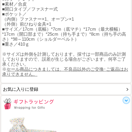
■素材／合皮
■開口タイプ／ファスナー式
■ポケット／
（内側）ファスナー×1、オープン×1
（外側）前ひねり金具×1
■サイズ／17cm（底幅）*7cm（底マチ）*17cm（最大横幅）
*17cm（開口部まで）*25cm（持ち手まで）*8cm（持ち手の高
さ）*98～110cm（ショルダーベルト）
■重さ／410ｇ
※サイズは外側を計測しております。採寸は一部商品のみ計測
しておりますので、誤差が生じる場合がございます。何卒ご了
承ください。
※
セール商品につきましては、不良品以外のご交換･ご返品はお
承りできません。
お気に入りに登録