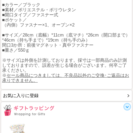
■カラー／ブラック
■素材／ポリエステル・ポリウレタン
■開口タイプ／ファスナー式
■ポケット／
（内側）ファスナー×1、オープン×2
■サイズ／28cm（底幅）*11cm（底マチ）*26cm（開口部まで）
*46cm（持ち手まで）*19cm（持ち手のみ）
間口3か所：前後マグネット・真中ファスナー
■重さ／550ｇ
※サイズは外側を計測しております。採寸は一部商品のみ計測
しておりますので、誤差が生じる場合がございます。何卒ご了
承ください。
※
セール商品につきましては、不良品以外のご交換･ご返品はお
承りできません。
お気に入りに登録