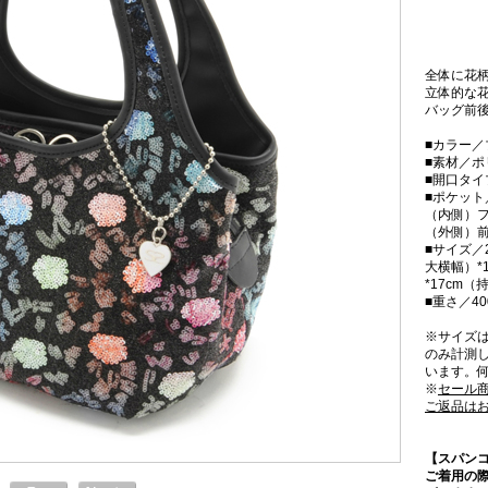
全体に花
立体的な
バッグ前
■カラー／
■素材／
■開口タ
■ポケット
（内側）フ
（外側）
■サイズ／2
大横幅）*
*17cm
■重さ／40
※サイズ
のみ計測
います。
※
セール
ご返品は
【スパン
ご着用の