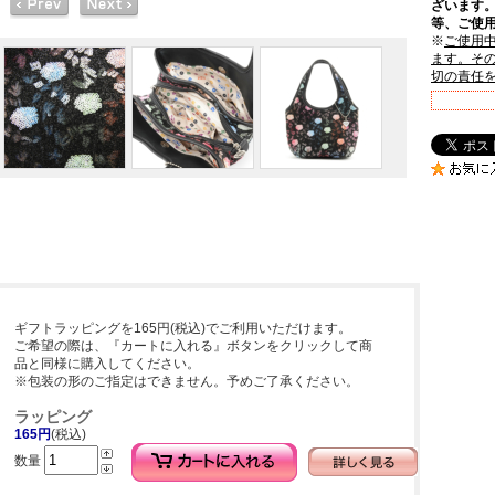
ざいます
等、ご使
※
ご使用
ます。そ
切の責任
ギフトラッピングを165円(税込)でご利用いただけます。
ご希望の際は、『カートに入れる』ボタンをクリックして商
品と同様に購入してください。
※包装の形のご指定はできません。予めご了承ください。
ラッピング
165円
(税込)
数量