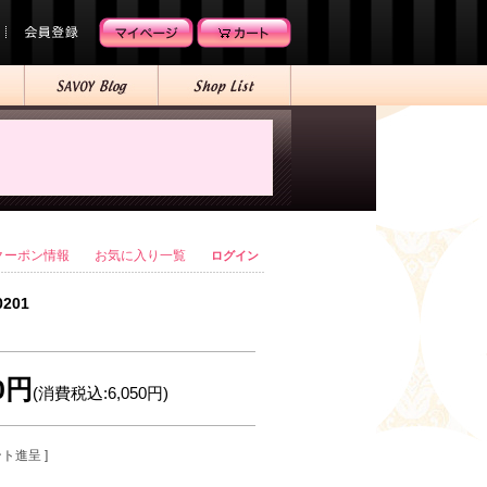
クーポン情報
お気に入り一覧
ログイン
0201
00円
(消費税込:6,050円)
ント進呈 ]