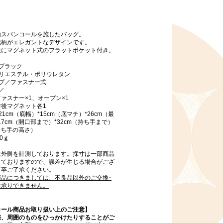
柄スパンコールを施したバッグ。
花柄がエレガントなデザインです。
後にマグネット式のフラットポケット付き。
ブラック
ポリエステル・ポリウレタン
イプ／ファスナー式
／
ァスナー×1、オープン×1
前後マグネット各1
1cm（底幅）*15cm（底マチ）*26cm（最
17cm（開口部まで）*32cm（持ち手まで）
（持ち手の高さ）
0ｇ
は外側を計測しております。採寸は一部商品
しておりますので、誤差が生じる場合がござ
何卒ご了承ください。
商品につきましては、不良品以外のご交換･
お承りできません。
コール商品お取り扱い上のご注意】
際、周囲のものをひっかけたりすることがご