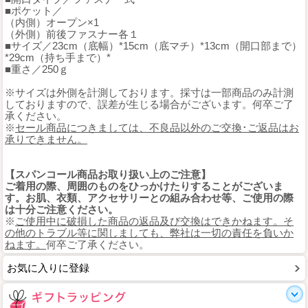
■ポケット／
（内側）オープン×1
（外側）前後ファスナー各１
■サイズ／23cm（底幅）*15cm（底マチ）*13cm（開口部まで）
*29cm（持ち手まで）*
■重さ／250ｇ
※サイズは外側を計測しております。採寸は一部商品のみ計測
しておりますので、誤差が生じる場合がございます。何卒ご了
承ください。
※
セール商品につきましては、不良品以外のご交換･ご返品はお
承りできません。
【スパンコール商品お取り扱い上のご注意】
ご着用の際、周囲のものをひっかけたりすることがございま
す。お肌、衣類、アクセサリーとの組み合わせ等、ご使用の際
は十分ご注意ください。
※
ご使用中に破損した商品の返品及び交換はできかねます。そ
の他のトラブル等に関しましても、弊社は一切の責任を負いか
ねます。
何卒ご了承ください。
お気に入りに登録