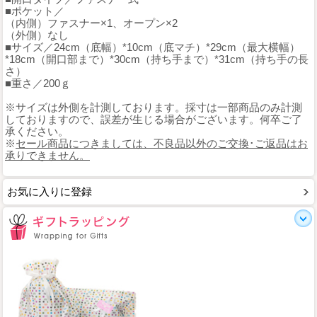
■ポケット／
（内側）ファスナー×1、オープン×2
（外側）なし
■サイズ／24cm（底幅）*10cm（底マチ）*29cm（最大横幅）
*18cm（開口部まで）*30cm（持ち手まで）*31cm（持ち手の長
さ）
■重さ／200ｇ
※サイズは外側を計測しております。採寸は一部商品のみ計測
しておりますので、誤差が生じる場合がございます。何卒ご了
承ください。
※
セール商品につきましては、不良品以外のご交換･ご返品はお
承りできません。
お気に入りに登録