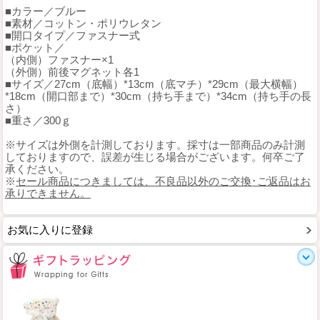
■カラー／ブルー
■素材／コットン・ポリウレタン
■開口タイプ／ファスナー式
■ポケット／
（内側）ファスナー×1
（外側）前後マグネット各1
■サイズ／27cm（底幅）*13cm（底マチ）*29cm（最大横幅）
*18cm（開口部まで）*30cm（持ち手まで）*34cm（持ち手の長
さ）
■重さ／300ｇ
※サイズは外側を計測しております。採寸は一部商品のみ計測
しておりますので、誤差が生じる場合がございます。何卒ご了
承ください。
※
セール商品につきましては、不良品以外のご交換･ご返品はお
承りできません。
お気に入りに登録