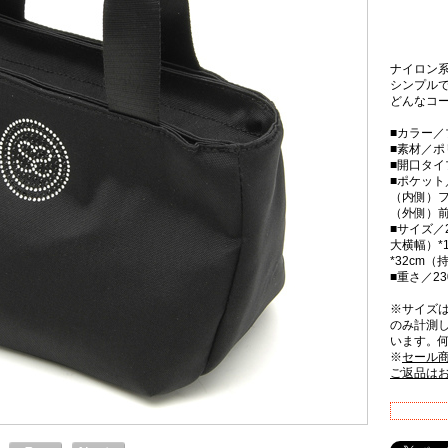
ナイロン
シンプル
どんなコ
■カラー／
■素材／ポ
■開口タ
■ポケット
（内側）フ
（外側）前
■サイズ／2
大横幅）*
*32cm
■重さ／23
※サイズ
のみ計測
います。
※
セール
ご返品は