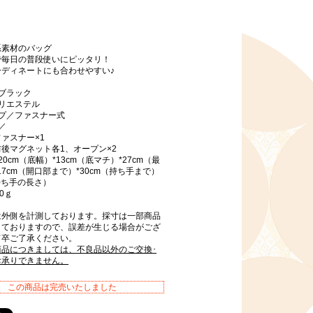
系素材のバッグ
で毎日の普段使いにピッタリ！
ーディネートにも合わせやすい♪
ブラック
リエステル
イプ／ファスナー式
／
ァスナー×1
後マグネット各1、オープン×2
0cm（底幅）*13cm（底マチ）*27cm（最
17cm（開口部まで）*30cm（持ち手まで）
（持ち手の長さ）
0ｇ
は外側を計測しております。採寸は一部商品
しておりますので、誤差が生じる場合がござ
何卒ご了承ください。
商品につきましては、不良品以外のご交換･
お承りできません。
この商品は完売いたしました