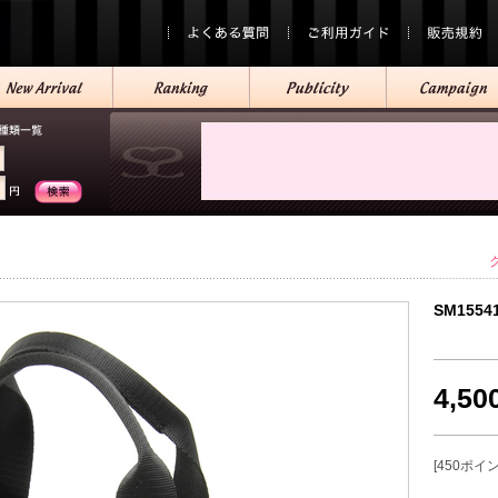
SM1554
4,5
[450ポイ