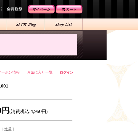
クーポン情報
お気に入り一覧
ログイン
1001
00円
(消費税込:4,950円)
ント進呈 ]