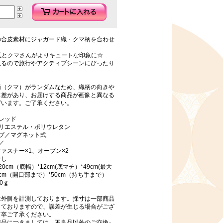
の合皮素材にジャガード織・クマ柄を合わせ
玉とクマさんがよりキュートな印象に☆
入るので旅行やアクティブシーンにぴったり
柄（クマ）がランダムなため、織柄の向きや
体差があり、お届けする商品が画像と異なる
ざいます。ご了承ください。
レッド
ポリエステル・ポリウレタン
イプ／マグネット式
／
ァスナー×1、オープン×2
なし
0cm（底幅）*12cm(底マチ）*49cm(最大
0cm（開口部まで）*50cm（持ち手まで）
0ｇ
は外側を計測しております。採寸は一部商品
しておりますので、誤差が生じる場合がござ
何卒ご了承ください。
商品につきましては、不良品以外のご交換･