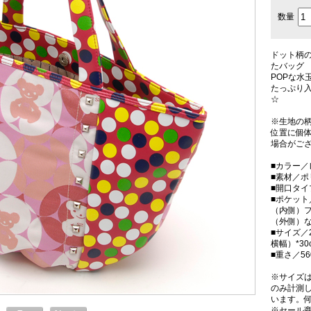
数量
ドット柄
たバッグ
POPな水
たっぷり
☆
※生地の
位置に個
場合がご
■カラー／
■素材／
■開口タ
■ポケット
（内側）フ
（外側）
■サイズ／2
横幅）*3
■重さ／56
※サイズ
のみ計測
います。
※
セール