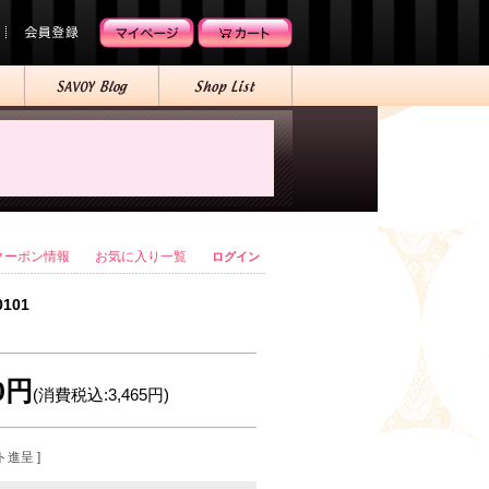
クーポン情報
お気に入り一覧
ログイン
0101
50円
(消費税込:3,465円)
ト進呈 ]