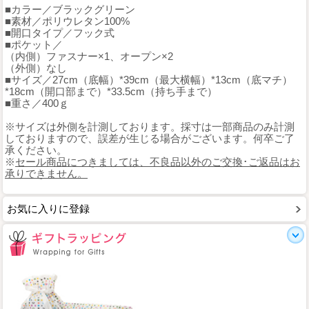
■カラー／ブラックグリーン
■素材／ポリウレタン100%
■開口タイプ／フック式
■ポケット／
（内側）ファスナー×1、オープン×2
（外側）なし
■サイズ／27cm（底幅）*39cm（最大横幅）*13cm（底マチ）
*18cm（開口部まで）*33.5cm（持ち手まで）
■重さ／400ｇ
※サイズは外側を計測しております。採寸は一部商品のみ計測
しておりますので、誤差が生じる場合がございます。何卒ご了
承ください。
※
セール商品につきましては、不良品以外のご交換･ご返品はお
承りできません。
お気に入りに登録