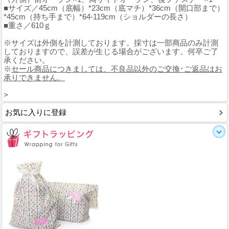
■サイズ／45cm（底幅）*23cm（底マチ）*36cm（開口部まで）
*45cm（持ち手まで）*64-119cm（ショルダーの長さ）
■重さ／610ｇ
※サイズは外側を計測しております。採寸は一部商品のみ計測
しておりますので、誤差が生じる場合がございます。何卒ご了
承ください。
※
セール商品につきましては、不良品以外のご交換･ご返品はお
承りできません。
>
お気に入りに登録