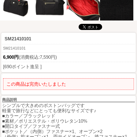
SM21410101
SM21410101
6,900円
(消費税込:7,590円)
[690ポイント進呈 ]
この商品は完売いたしました
商品説明
シンプルで大きめのボストンバッグです
軽量で旅行などにとっても便利なサイズです♪
■カラー／ブラックレッド
■素材／ポリエステル・ポリウレタン10%
■開口タイプ／ファスナー式
■ポケット／（内側）ファスナー×1、オープン×2
（外側）前オープン×1、両サイドオープン、後ファスナー×1