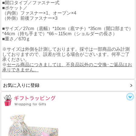
■開口タイプ／ファスナー式
■ポケット／
（内側）ファスナー×1、オープン×4
（外側）前後ファスナー×3
■サイズ／27cm（底幅）*10cm（底マチ）*35cm（開口部まで）
*44cm（持ち手まで）*66～115cm（ショルダーの長さ）
■重さ／670ｇ
※サイズは外側を計測しております。採寸は一部商品のみ計測
しておりますので、誤差が生じる場合がございます。何卒ご了
承ください。
※
セール商品につきましては、不良品以外のご交換･ご返品はお
承りできません。
お気に入りに登録