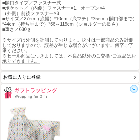
■開口タイプ／ファスナー式
■ポケット／（内側）ファスナー×1、オープン×4
（外側）前後ファスナー×3
■サイズ／27cm（底幅）*10cm（底マチ）*35cm（開口部まで）
*44cm（持ち手まで）*66～115cm（ショルダーの長さ）
■重さ／630ｇ
※サイズは外側を計測しております。採寸は一部商品のみ計測
しておりますので、誤差が生じる場合がございます。何卒ご了
承ください。
※
セール商品につきましては、不良品以外のご交換･ご返品はお
承りできません。
お気に入りに登録