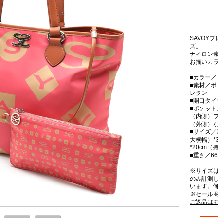
SAVOY
ズ。
ナイロン
お揃いカ
■カラー／
■素材／
レタン
■開口タ
■ポケット
（内側）フ
（外側）
■サイズ／3
大横幅）*
*20cm
■重さ／66
※サイズ
のみ計測
います。
※
セール
ご返品は