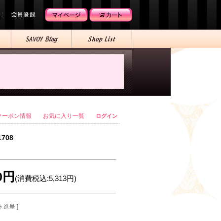
クーポン情報
お気に入り一覧
ログイン
1708
30円
(消費税込:5,313円)
ト進呈 ]