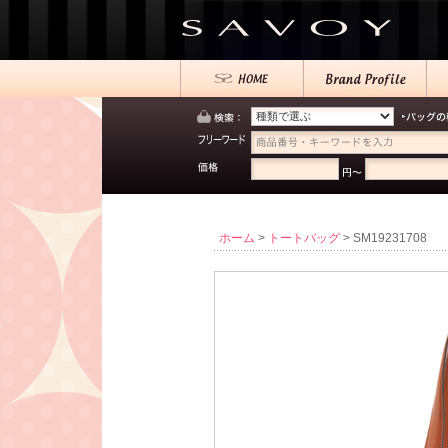
ホーム
>
トートバッグ
> SM19231708