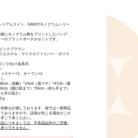
プレミアムライン・SAVOYモノグラムシリー
素材にモノグラム柄をプリントしたバッグ。
ラーのフラットポーチがセットです。
ピンクブラウン
ポリエステル・マイクロファイバー・ポリウ
イプ／ひねり金具式
／
ァスナー×1、オープン×2
なし
6cm（底幅）*14cm（底マチ）*47cm（最
30cm（開口部まで）*50cm（持ち手まで）
（持ち手の高さ）
0ｇ
は外側を計測しております。採寸は一部商品
しておりますので、誤差が生じる場合がござ
何卒ご了承ください。
商品につきましては、不良品以外のご交換･
お承りできません。