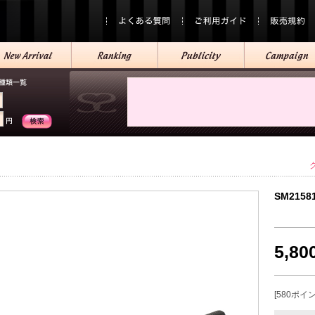
SM2158
5,8
[580ポイ