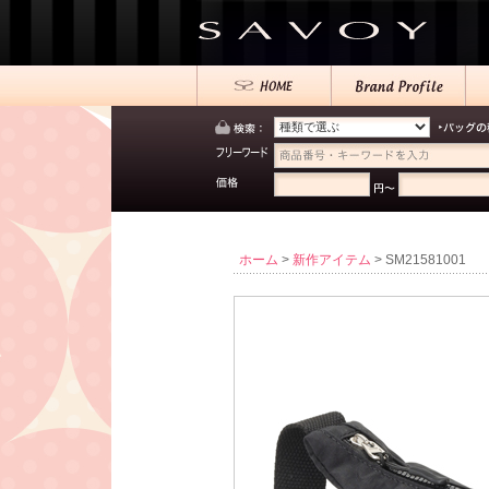
ホーム
>
新作アイテム
> SM21581001