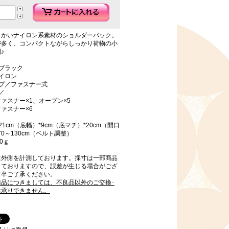
らかいナイロン系素材のショルダーバック。
が多く、コンパクトながらしっかり荷物の小
♪
ブラック
イロン
イプ／ファスナー式
／
ァスナー×1、オープン×5
ァスナー×6
21cm（底幅）*9cm（底マチ）*20cm（開口
70～130cm（ベルト調整）
0ｇ
は外側を計測しております。採寸は一部商品
しておりますので、誤差が生じる場合がござ
何卒ご了承ください。
商品につきましては、不良品以外のご交換･
お承りできません。