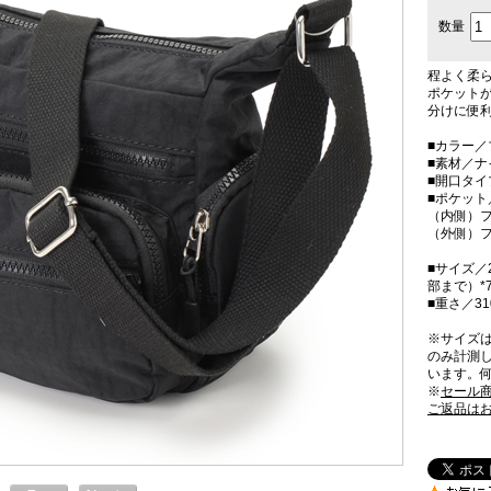
数量
程よく柔
ポケット
分けに便利
■カラー／
■素材／ナ
■開口タ
■ポケット
（内側）フ
（外側）フ
■サイズ／
部まで）*
■重さ／31
※サイズ
のみ計測
います。
※
セール
ご返品は