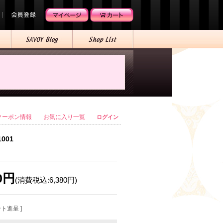
クーポン情報
お気に入り一覧
ログイン
1001
00円
(消費税込:6,380円)
ント進呈 ]