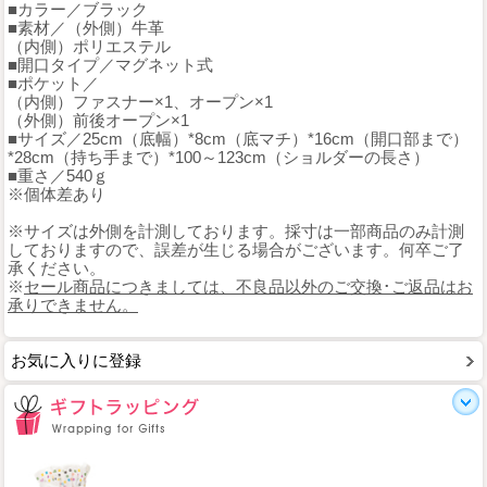
■カラー／ブラック
■素材／（外側）牛革
（内側）ポリエステル
■開口タイプ／マグネット式
■ポケット／
（内側）ファスナー×1、オープン×1
（外側）前後オープン×1
■サイズ／25cm（底幅）*8cm（底マチ）*16cm（開口部まで）
*28cm（持ち手まで）*100～123cm（ショルダーの長さ）
■重さ／540ｇ
※個体差あり
※サイズは外側を計測しております。採寸は一部商品のみ計測
しておりますので、誤差が生じる場合がございます。何卒ご了
承ください。
※
セール商品につきましては、不良品以外のご交換･ご返品はお
承りできません。
お気に入りに登録