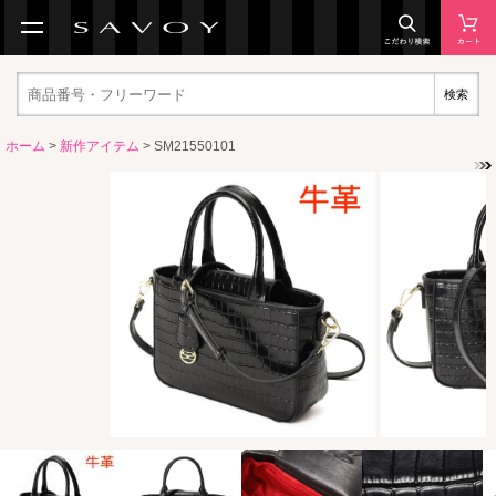
検索
ホーム
>
新作アイテム
> SM21550101