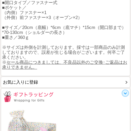
■開口タイプ／ファスナー式
■ポケット／
（内側）ファスナー×1
（外側）前ファスナー×3（オープン×2）
■サイズ／20cm（底幅）*6cm（底マチ）*15cm（開口部まで）
*70-130cm（ショルダーの長さ）
■重さ／360ｇ
※サイズは外側を計測しております。採寸は一部商品のみ計測
しておりますので、誤差が生じる場合がございます。何卒ご了
承ください。
※
セール商品につきましては、不良品以外のご交換･ご返品はお
承りできません。
お気に入りに登録