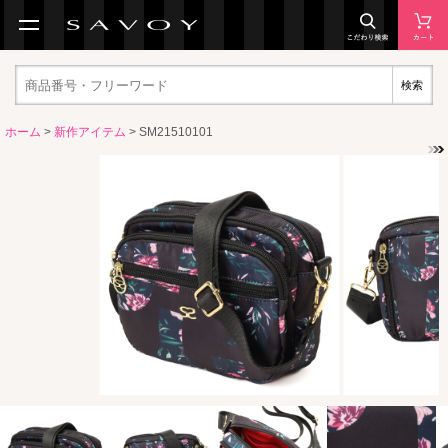
検索
ホーム
>
新作アイテム
> SM21510101