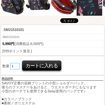
SM21510101
SM21510101
5,990円
(消費税込:6,589円)
[599ポイント進呈 ]
数量
商品説明
SAVOY定番の花柄プリントの小型ショルダーバック。
後ろのファスナーをあけると、ウエストポーチにもなります
小型のポーチでも使用できる3way使用のバッグです♪
■カラー／ブラック
■素材／ポリエステル