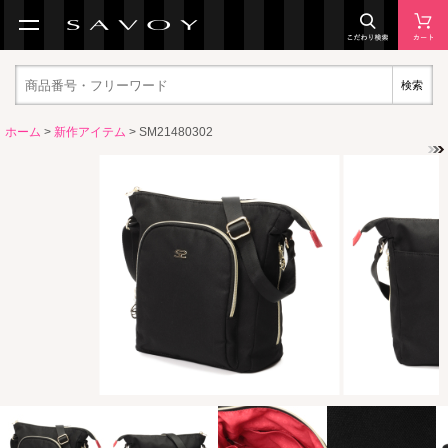
検索
ホーム
>
新作アイテム
> SM21480302