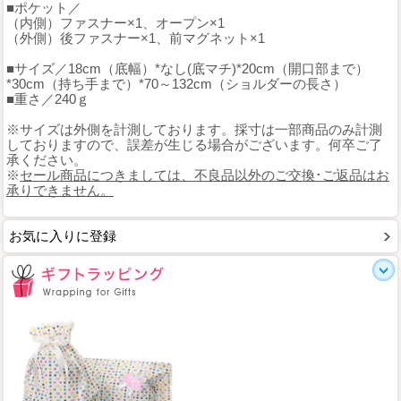
■ポケット／
（内側）ファスナー×1、オープン×1
（外側）後ファスナー×1、前マグネット×1
■サイズ／18cm（底幅）*なし(底マチ)*20cm（開口部まで）
*30cm（持ち手まで）*70～132cm（ショルダーの長さ）
■重さ／240ｇ
※サイズは外側を計測しております。採寸は一部商品のみ計測
しておりますので、誤差が生じる場合がございます。何卒ご了
承ください。
※
セール商品につきましては、不良品以外のご交換･ご返品はお
承りできません。
お気に入りに登録