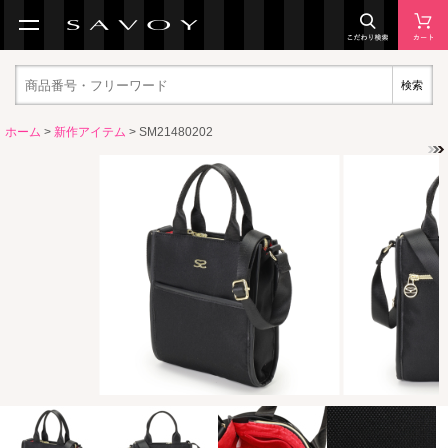
検索
ホーム
>
新作アイテム
> SM21480202